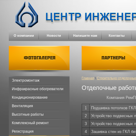
О компании
Новости
Напишите нам
Контакты
Главная
\
Строительно-отделочны
Электромонтаж
Отделочные работ
Инфракрасные обогреватели
Кондиционирование
Компания РемПр
Вентиляция
1
Подшивка потолков ГКЛ
Высотные работы
2
Устройство подвесных п
Комплексный ремонт
3
Устройство подвесных 
Регистрация
4
Зашивка стен из ГКЛ бе