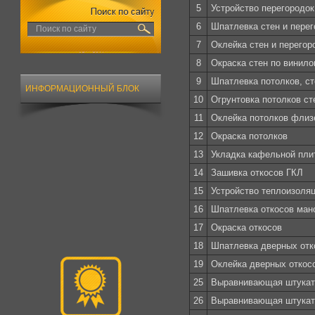
5
Устройство перегородок
6
Шпатлевка стен и перег
7
Оклейка стен и перего
8
Окраска стен по винил
9
Шпатлевка потолков, ст
ИНФОРМАЦИОННЫЙ БЛОК
10
Огрунтовка потолков ст
11
Оклейка потолков фли
12
Окраска потолков
13
Укладка кафельной пли
14
Зашивка откосов ГКЛ
15
Устройство теплоизоляц
16
Шпатлевка откосов ман
17
Окраска откосов
18
Шпатлевка дверных отк
19
Оклейка дверных откос
25
Выравнивающая штукату
26
Выравнивающая штукату