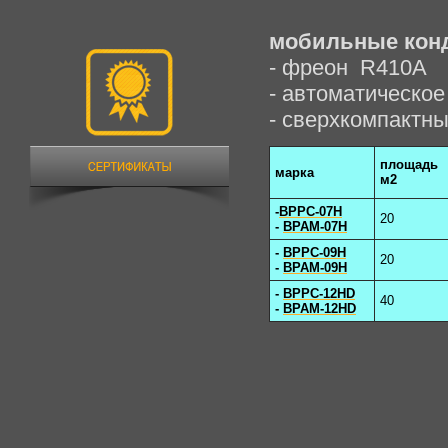
мобильные ко
- фреон R410A
- автоматическое
- сверхкомпактн
площадь
марка
м2
-
BPPC-07H
20
-
BPAM-07H
-
BPPC-09H
20
-
BPAM-09H
-
BPPC-12HD
40
-
BPAM-12HD