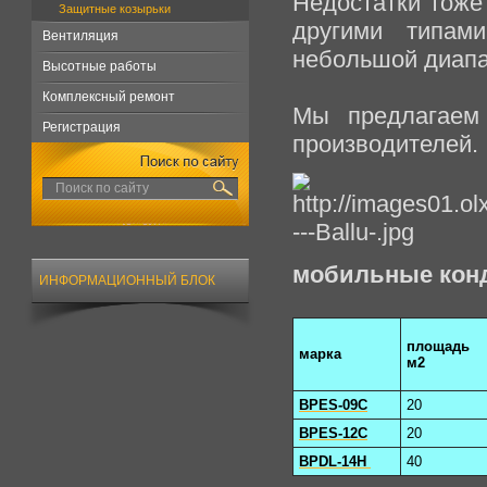
Недостатки тоже
Защитные козырьки
другими типам
Вентиляция
небольшой диапа
Высотные работы
Комплексный ремонт
Мы предлагаем
Регистрация
производителей.
мобильные ко
ИНФОРМАЦИОННЫЙ БЛОК
площадь
марка
м2
BPES-09C
20
BPES-12C
20
BPDL-14H
40