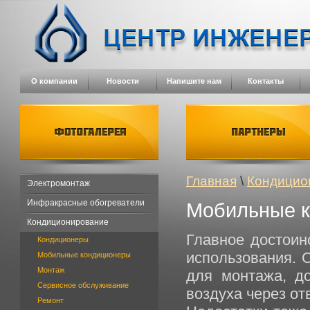
О компании
Новости
Напишите нам
Контакты
Главная
\
Кондицио
Электромонтаж
Инфракрасные обогреватели
Мобильные 
Кондиционирование
Главное достоин
Кондиционеры
использования. 
Мобильные кондиционеры
Монтаж
для монтажа, до
Сервисное обслуживание
воздуха через отв
Ремонт